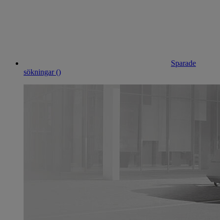
Sparade
sökningar (
)