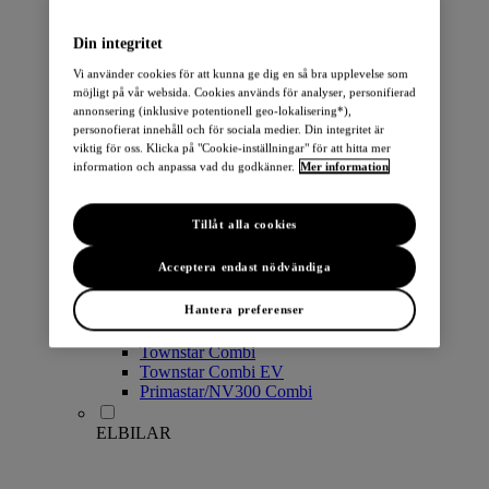
PERSONBILAR
Din integritet
Vi använder cookies för att kunna ge dig en så bra upplevelse som
möjligt på vår websida. Cookies används för analyser, personifierad
annonsering (inklusive potentionell geo-lokalisering*),
personofierat innehåll och för sociala medier. Din integritet är
viktig för oss. Klicka på "Cookie-inställningar" för att hitta mer
information och anpassa vad du godkänner.
Mer information
Micra
Note
Tillåt alla cookies
Pulsar
Juke
Acceptera endast nödvändiga
Qashqai
LEAF
Hantera preferenser
ARIYA
X-Trail
Townstar Combi
Townstar Combi EV
Primastar/NV300 Combi
ELBILAR