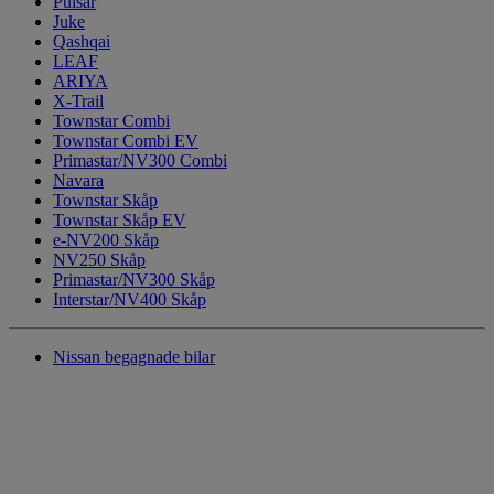
Pulsar
Juke
Qashqai
LEAF
ARIYA
X-Trail
Townstar Combi
Townstar Combi EV
Primastar/NV300 Combi
Navara
Townstar Skåp
Townstar Skåp EV
e-NV200 Skåp
NV250 Skåp
Primastar/NV300 Skåp
Interstar/NV400 Skåp
Nissan begagnade bilar