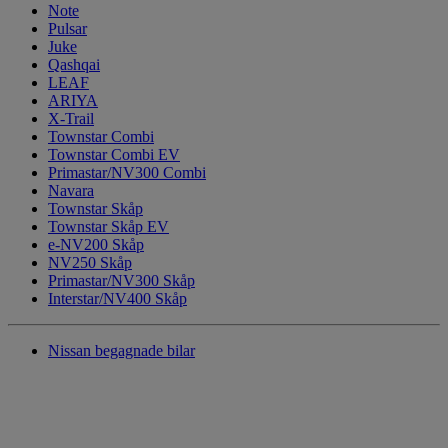
Note
Pulsar
Juke
Qashqai
LEAF
ARIYA
X-Trail
Townstar Combi
Townstar Combi EV
Primastar/NV300 Combi
Navara
Townstar Skåp
Townstar Skåp EV
e-NV200 Skåp
NV250 Skåp
Primastar/NV300 Skåp
Interstar/NV400 Skåp
Nissan begagnade bilar