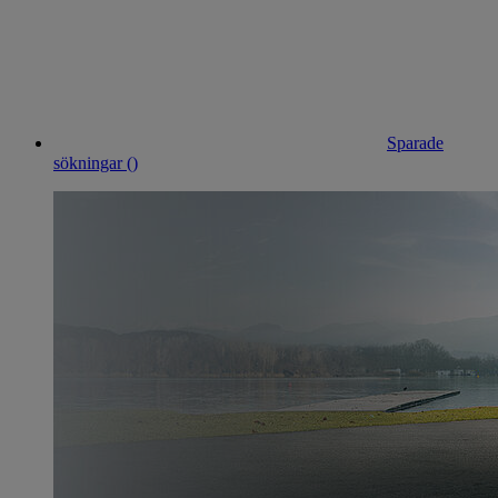
Sparade
sökningar (
)