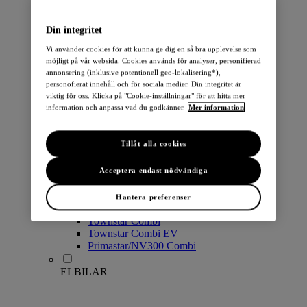
PERSONBILAR
Din integritet
Vi använder cookies för att kunna ge dig en så bra upplevelse som
möjligt på vår websida. Cookies används för analyser, personifierad
annonsering (inklusive potentionell geo-lokalisering*),
personofierat innehåll och för sociala medier. Din integritet är
viktig för oss. Klicka på "Cookie-inställningar" för att hitta mer
information och anpassa vad du godkänner.
Mer information
Micra
Note
Tillåt alla cookies
Pulsar
Juke
Qashqai
Acceptera endast nödvändiga
LEAF
ARIYA
Hantera preferenser
X-Trail
Townstar Combi
Townstar Combi EV
Primastar/NV300 Combi
ELBILAR