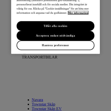
annonsering (inklusive potentionell geo-lokalisering*),
personofierat innehåll och för sociala medier. Din integritet är
viktig för oss. Klicka på "Cookie-inställningar" för att hitta mer
information och anpassa vad du godkänner.
Mer information
Tillåt alla cookies
LEAF
ARIYA
Acceptera endast nödvändiga
Townstar Combi EV
Townstar Skåp EV
Hantera preferenser
e-NV200 Skåp
TRANSPORTBILAR
Navara
Townstar Skåp
Townstar Skåp EV