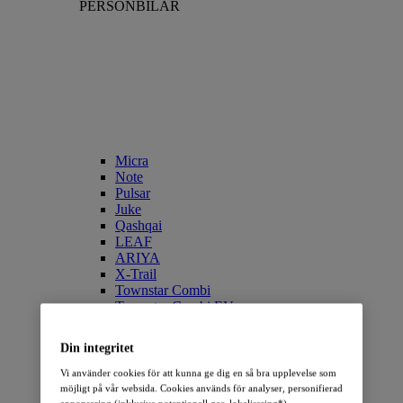
PERSONBILAR
Micra
Note
Pulsar
Juke
Qashqai
LEAF
ARIYA
X-Trail
Townstar Combi
Townstar Combi EV
Primastar/NV300 Combi
Din integritet
ELBILAR
Vi använder cookies för att kunna ge dig en så bra upplevelse som
möjligt på vår websida. Cookies används för analyser, personifierad