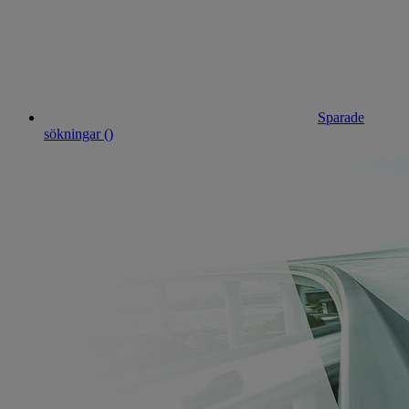
Sparade
sökningar (
)