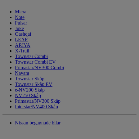
Micra
Note
Pulsar
Juke
Qashqai
LEAF
ARIYA
X-Trail
Townstar Combi
Townstar Combi EV
Primastar/NV300 Combi
Navara
Townstar Skåp
Townstar Skåp EV
e-NV200 Skåp
NV250 Skåp
Primastar/NV300 Skåp
Interstar/NV400 Skåp
Nissan begagnade bilar