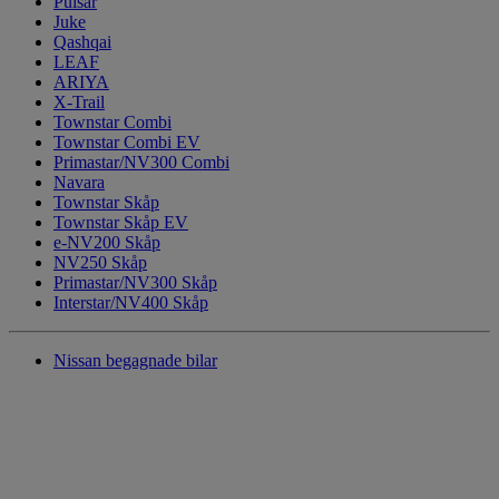
Pulsar
Juke
Qashqai
LEAF
ARIYA
X-Trail
Townstar Combi
Townstar Combi EV
Primastar/NV300 Combi
Navara
Townstar Skåp
Townstar Skåp EV
e-NV200 Skåp
NV250 Skåp
Primastar/NV300 Skåp
Interstar/NV400 Skåp
Nissan begagnade bilar