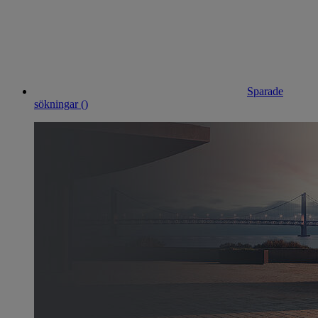
Sparade
sökningar (
)