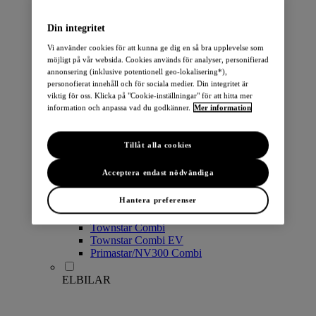
PERSONBILAR
Din integritet
Vi använder cookies för att kunna ge dig en så bra upplevelse som
möjligt på vår websida. Cookies används för analyser, personifierad
annonsering (inklusive potentionell geo-lokalisering*),
personofierat innehåll och för sociala medier. Din integritet är
viktig för oss. Klicka på "Cookie-inställningar" för att hitta mer
information och anpassa vad du godkänner.
Mer information
Micra
Note
Tillåt alla cookies
Pulsar
Juke
Acceptera endast nödvändiga
Qashqai
LEAF
Hantera preferenser
ARIYA
X-Trail
Townstar Combi
Townstar Combi EV
Primastar/NV300 Combi
ELBILAR