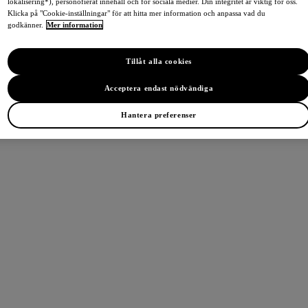
lokalisering*), personofierat innehåll och för sociala medier. Din integritet är viktig för oss.
Klicka på "Cookie-inställningar" för att hitta mer information och anpassa vad du
godkänner.
Mer information
Tillåt alla cookies
Acceptera endast nödvändiga
Hantera preferenser