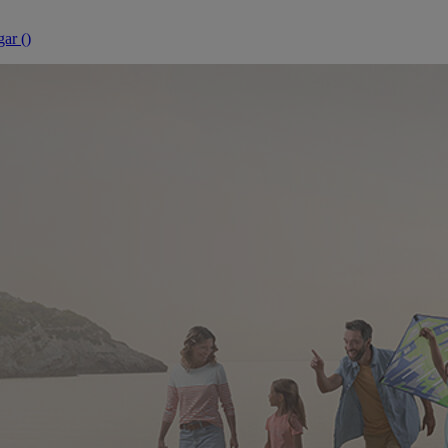
ar (
)