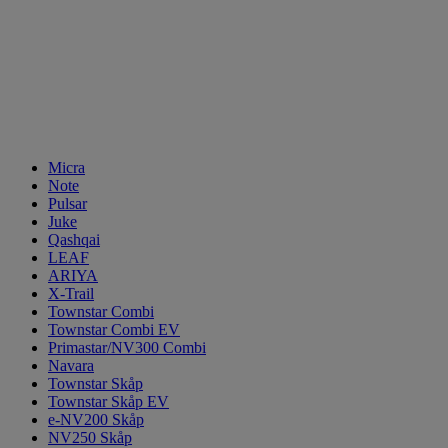
Micra
Note
Pulsar
Juke
Qashqai
LEAF
ARIYA
X-Trail
Townstar Combi
Townstar Combi EV
Primastar/NV300 Combi
Navara
Townstar Skåp
Townstar Skåp EV
e-NV200 Skåp
NV250 Skåp