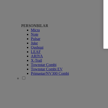
PERSONBILAR
Micra
Note
Pulsar
Juke
Qashqai
LEAF
ARIYA
X-Trail
Townstar Combi
Townstar Combi EV
Primastar/NV300 Combi