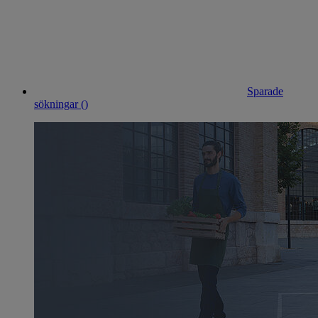
Sparade
sökningar (
)