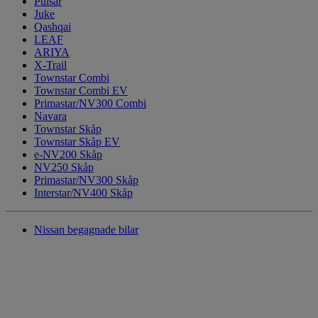
Pulsar
Juke
Qashqai
LEAF
ARIYA
X-Trail
Townstar Combi
Townstar Combi EV
Primastar/NV300 Combi
Navara
Townstar Skåp
Townstar Skåp EV
e-NV200 Skåp
NV250 Skåp
Primastar/NV300 Skåp
Interstar/NV400 Skåp
Nissan begagnade bilar