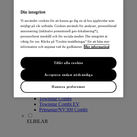
PERSONBILAR
Din integritet
Vi använder cookies för att kunna ge dig en så bra upplevelse som
möjligt på vår websida. Cookies används för analyser, personifierad
annonsering (inklusive potentionell geo-lokalisering*),
personofierat innehåll och för sociala medier. Din integritet är
viktig för oss. Klicka på "Cookie-inställningar" för att hitta mer
information och anpassa vad du godkänner.
Mer information
Micra
Note
Tillåt alla cookies
Pulsar
Juke
Acceptera endast nödvändiga
Qashqai
LEAF
Hantera preferenser
ARIYA
X-Trail
Townstar Combi
Townstar Combi EV
Primastar/NV300 Combi
ELBILAR